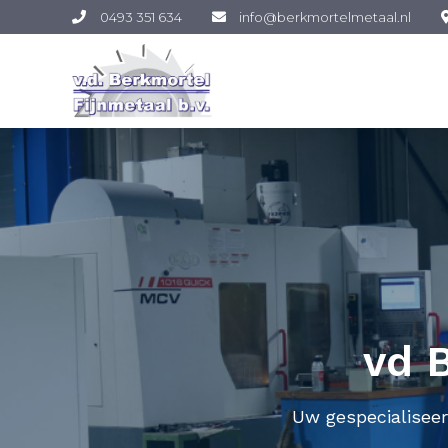
0493 351 634
info@berkmortelmetaal.nl
vd B
Uw gespecialiseer