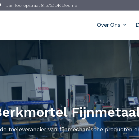
Jan Tooropstraat 8, 5753DK Deurne
Over Ons
D
erkmortel Fijnmetaal
de toeleverancier van fijnmechanische producten 