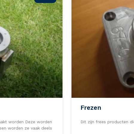
Frezen
emaakt worden Deze worden
Dit zijn frees producten 
assen worden ze vaak deels