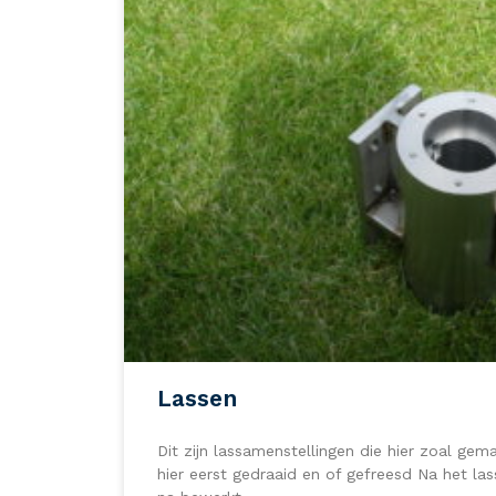
Lassen
Dit zijn lassamenstellingen die hier zoal g
hier eerst gedraaid en of gefreesd Na het l