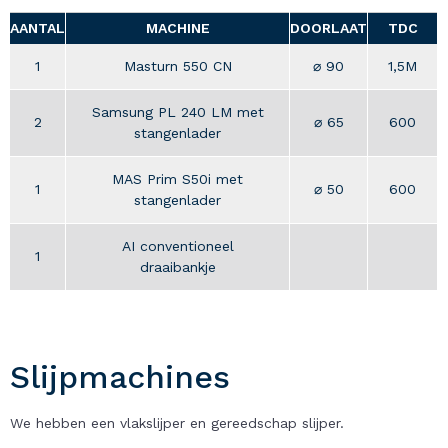
AANTAL
MACHINE
DOORLAAT
TDC
1
Masturn 550 CN
⌀ 90
1,5M
Samsung PL 240 LM met
2
⌀ 65
600
stangenlader
MAS Prim S50i met
1
⌀ 50
600
stangenlader
AI conventioneel
1
draaibankje
Slijpmachines
We hebben een vlakslijper en gereedschap slijper.