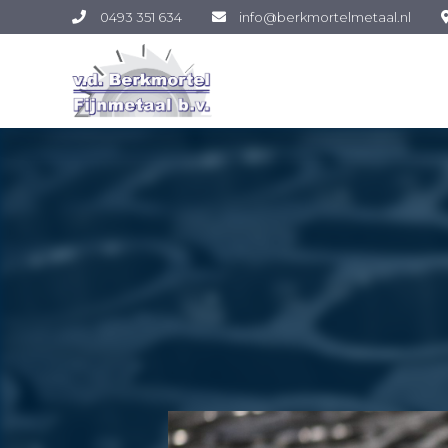
0493 351 634
info@berkmortelmetaal.nl